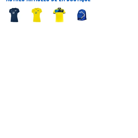
CONTACT
contact.asvbyt57@gmail.com

ASVBYT

Gymnase Paul DALMAR
asvb_yutzthionville57

BP 9 / 57101 THIONVILLE